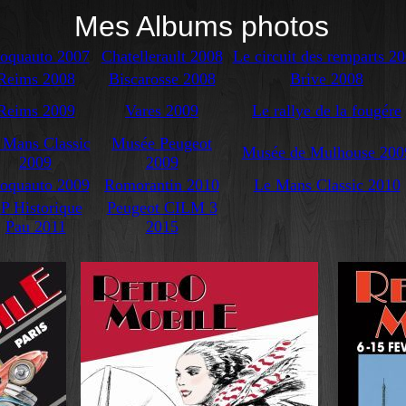
Mes Albums photos
oquauto 2007
Chatellerault 2008
Le circuit des remparts 2
Reims 2008
Biscarosse 2008
Brive 2008
Reims 2009
Vares 2009
Le rallye de la fougére
 Mans Classic
Musée Peugeot
Musée de Mulhouse 200
2009
2009
oquauto 2009
Romorantin 2010
Le Mans Classic 2010
P Historique
Peugeot CILM 3
Pau 2011
2015