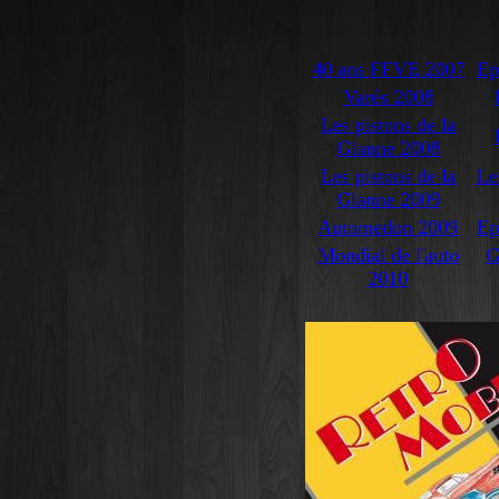
40 ans FFVE 2007
Ep
Varés 2008
Les pistons de la
Glanne 2008
Les pistons de la
Le
Glanne 2009
Automedon 2009
Ep
Mondial de l'auto
G
2010